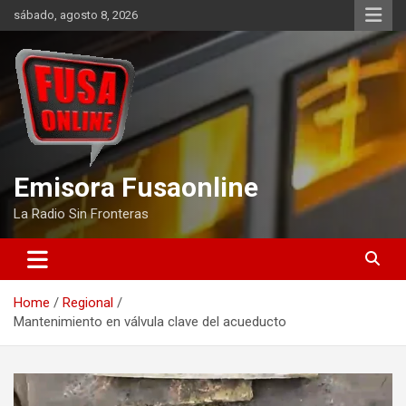
Skip
sábado, agosto 8, 2026
to
content
Emisora Fusaonline
La Radio Sin Fronteras
Home
Regional
Mantenimiento en válvula clave del acueducto