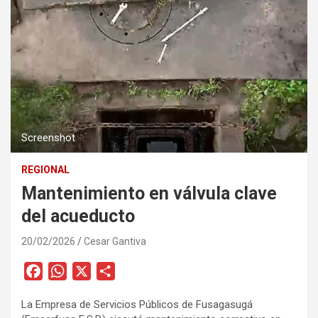
Screenshot
REGIONAL
Mantenimiento en válvula clave
del acueducto
20/02/2026
Cesar Gantiva
F
W
X
C
a
h
o
La Empresa de Servicios Públicos de Fusagasugá
c
a
m