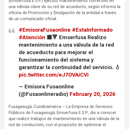
(Emserfusa E.S.P.) ejecutó mantenimiento correctivo en
e
t
p
una válvula clave de su red de acueducto, según informó la
b
s
a
oficina de Promoción y Divulgación de la entidad a través
o
A
r
de un comunicado oficial.
o
p
t
#EmisoraFusaonline
#EstaInformado
k
p
i
#Atención
⬛🔻 Emserfusa Realizo
r
mantenimiento a una válvula de la red
de acueducto para mejorar el
funcionamiento del sistema y
garantizar la continuidad del servicio. 💧
pic.twitter.com/eJ7OVAiCVi
— Emisora Fusaonline
(@Fusaonlineradio)
February 20, 2026
Fusagasugá, Cundinamarca – La Empresa de Servicios
Públicos de Fusagasugá, Emserfusa E.S.P., dio a conocer
que realizó trabajos de mantenimiento en una válvula de la
red de conducción, con el propósito de optimizar el