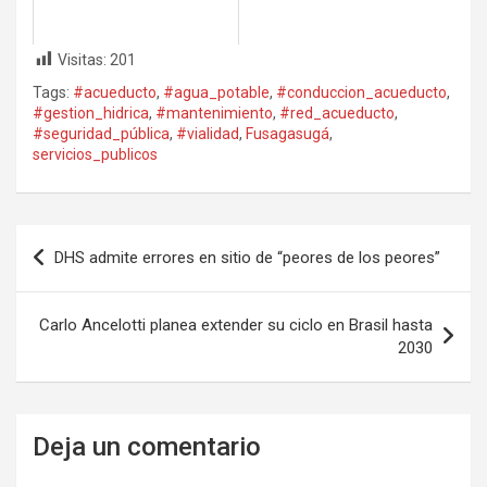
Visitas:
201
Tags:
#acueducto
,
#agua_potable
,
#conduccion_acueducto
,
#gestion_hidrica
,
#mantenimiento
,
#red_acueducto
,
#seguridad_pública
,
#vialidad
,
Fusagasugá
,
servicios_publicos
Navegación
DHS admite errores en sitio de “peores de los peores”
de
entradas
Carlo Ancelotti planea extender su ciclo en Brasil hasta
2030
Deja un comentario