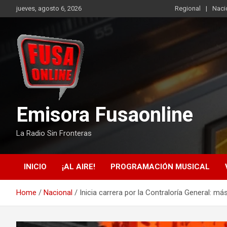
Skip
jueves, agosto 6, 2026
Regional
Naci
to
content
Emisora Fusaonline
La Radio Sin Fronteras
INICIO
¡AL AIRE!
PROGRAMACIÓN MUSICAL
Home
Nacional
Inicia carrera por la Contraloría General: má