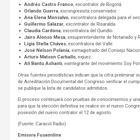
Andrés Castro Franco
, excontralor de Bogotá.
Orlando Guerra
, excongresista conservador.
Ana Elena Monsalvo
, excontralora delegada para el se
Guillermo Salazar
, excontralor de Risaralda.
Claudia Cardona
, excontralora del Quindío.
Jairo Alonso Mesa
, exsuperintendente de Notariado y R
Ligia Stella Cháves
, excontralora del Valle.
José Nelson Polanía
, exmagistrado del Consejo Naciona
Arturo Matson Carballo
, exjuez.
Alí Bantú Ashanti
, exintegrante del movimiento Soy Po
Otras fuentes periodísticas indican que la cifra preliminar 
de Acreditación Documental del Congreso verificar el cumpli
se publique la lista de candidatos admitidos.
El proceso continuará con pruebas de conocimientos y una ro
para que la elección definitiva se realice en el nuevo Congre
posesión del nuevo contralor el 12 de agosto.
(Fuente: Caracol Radio)
Emisora Fusaonline