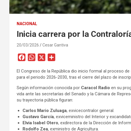
NACIONAL
Inicia carrera por la Contralor
20/03/2026
Cesar Gantiva
F
W
X
C
a
h
o
El Congreso de la República dio inicio formal al proceso de
c
a
m
para el periodo 2026-2030, tras el cierre del plazo de inscr
e
t
p
b
s
a
Según información conocida por
Caracol Radio
en su prog
vida ante las secretarías del Senado y la Cámara de Repre
o
A
r
su trayectoria pública figuran:
o
p
t
k
p
i
Carlos Mario Zuluaga
, exvicecontralor general.
Gustavo García
, exviceministro del Interior y excandida
r
Elvia Isabel Otero
, exdirectora de la Dirección de Inform
Rodolfo Zea
, exministro de Agricultura.