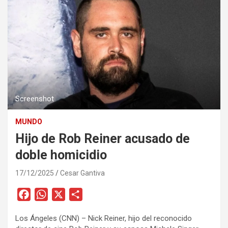
Screenshot
MUNDO
Hijo de Rob Reiner acusado de
doble homicidio
17/12/2025
Cesar Gantiva
F
W
X
C
a
h
o
Los Ángeles (CNN) – Nick Reiner, hijo del reconocido
c
a
m