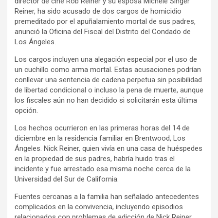
director de cine Rob Reiner y su esposa Michele Singer
e
t
p
Reiner, ha sido acusado de dos cargos de homicidio
b
s
a
premeditado por el apuñalamiento mortal de sus padres,
o
A
r
anunció la Oficina del Fiscal del Distrito del Condado de
Los Ángeles.
o
p
t
k
p
i
Los cargos incluyen una alegación especial por el uso de
r
un cuchillo como arma mortal. Estas acusaciones podrían
conllevar una sentencia de cadena perpetua sin posibilidad
de libertad condicional o incluso la pena de muerte, aunque
los fiscales aún no han decidido si solicitarán esta última
opción.
Los hechos ocurrieron en las primeras horas del 14 de
diciembre en la residencia familiar en Brentwood, Los
Ángeles. Nick Reiner, quien vivía en una casa de huéspedes
en la propiedad de sus padres, habría huido tras el
incidente y fue arrestado esa misma noche cerca de la
Universidad del Sur de California.
Fuentes cercanas a la familia han señalado antecedentes
complicados en la convivencia, incluyendo episodios
relacionados con problemas de adicción de Nick Reiner,