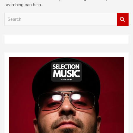
searching can help.
S
e
a
r
c
h