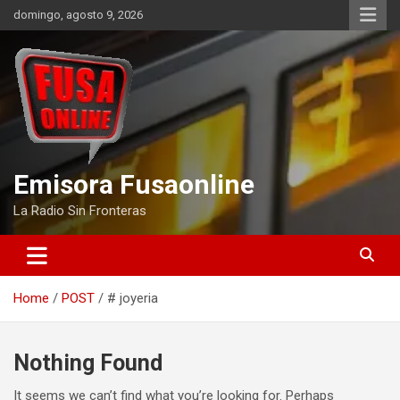
Skip
domingo, agosto 9, 2026
to
content
Emisora Fusaonline
La Radio Sin Fronteras
Home
POST
# joyeria
Nothing Found
It seems we can’t find what you’re looking for. Perhaps