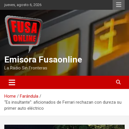
Skip
jueves, agosto 6, 2026
to
content
Emisora Fusaonline
La Radio Sin Fronteras
Home
Farándula
“Es insultante”: aficionados de Ferrari rechazan con dureza su
primer auto eléctrico