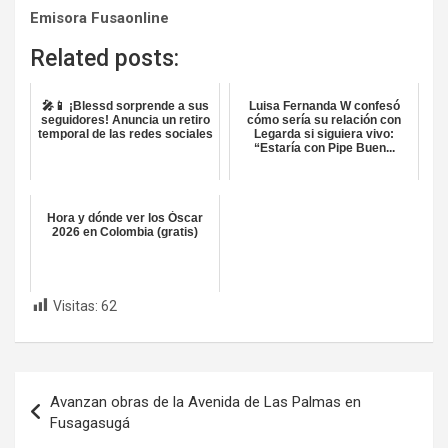
Emisora Fusaonline
Related posts:
🎤📱 ¡Blessd sorprende a sus
Luisa Fernanda W confesó
seguidores! Anuncia un retiro
cómo sería su relación con
temporal de las redes sociales
Legarda si siguiera vivo:
“Estaría con Pipe Buen...
Hora y dónde ver los Óscar
2026 en Colombia (gratis)
Visitas:
62
Navegación
Avanzan obras de la Avenida de Las Palmas en
de
Fusagasugá