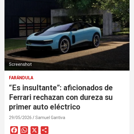
Screenshot
FARÁNDULA
“Es insultante”: aficionados de
Ferrari rechazan con dureza su
primer auto eléctrico
29/05/2026
Samuel Gantiva
F
W
X
C