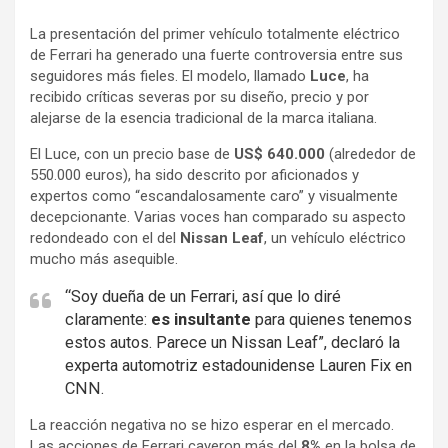
a
h
o
La presentación del primer vehículo totalmente eléctrico
c
a
m
de Ferrari ha generado una fuerte controversia entre sus
e
t
p
seguidores más fieles. El modelo, llamado
Luce
, ha
b
s
a
recibido críticas severas por su diseño, precio y por
o
A
r
alejarse de la esencia tradicional de la marca italiana.
o
p
t
El Luce, con un precio base de
US$ 640.000
(alrededor de
k
p
i
550.000 euros), ha sido descrito por aficionados y
r
expertos como “escandalosamente caro” y visualmente
decepcionante. Varias voces han comparado su aspecto
redondeado con el del
Nissan Leaf
, un vehículo eléctrico
mucho más asequible.
“Soy dueña de un Ferrari, así que lo diré
claramente:
es insultante
para quienes tenemos
estos autos. Parece un Nissan Leaf”, declaró la
experta automotriz estadounidense Lauren Fix en
CNN.
La reacción negativa no se hizo esperar en el mercado.
Las acciones de Ferrari cayeron más del
8%
en la bolsa de