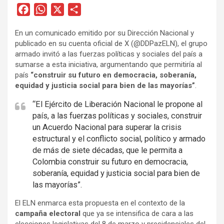
F
W
X
C
a
h
o
En un comunicado emitido por su Dirección Nacional y
c
a
m
publicado en su cuenta oficial de X (@DDPazELN), el grupo
e
t
p
armado invitó a las fuerzas políticas y sociales del país a
b
s
a
sumarse a esta iniciativa, argumentando que permitiría al
o
A
r
país
“construir su futuro en democracia, soberanía,
equidad y justicia social para bien de las mayorías”
.
o
p
t
k
p
i
“El Ejército de Liberación Nacional le propone al
r
país, a las fuerzas políticas y sociales, construir
un Acuerdo Nacional para superar la crisis
estructural y el conflicto social, político y armado
de más de siete décadas, que le permita a
Colombia construir su futuro en democracia,
soberanía, equidad y justicia social para bien de
las mayorías”.
El ELN enmarca esta propuesta en el contexto de la
campaña electoral
que ya se intensifica de cara a las
elecciones legislativas del 8 de marzo y presidenciales del