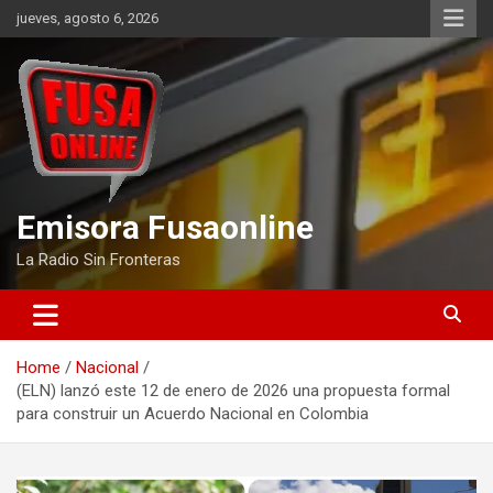
Skip
jueves, agosto 6, 2026
to
content
Emisora Fusaonline
La Radio Sin Fronteras
Home
Nacional
(ELN) lanzó este 12 de enero de 2026 una propuesta formal
para construir un Acuerdo Nacional en Colombia