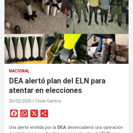
NACIONAL
DEA alertó plan del ELN para
atentar en elecciones
26/02/2026
Cesar Gantiva
F
W
X
C
a
h
o
Una alerta emitida por la
DEA
desencadenó una operación
c
a
m