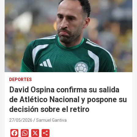
DEPORTES
David Ospina confirma su salida
de Atlético Nacional y pospone su
decisión sobre el retiro
27/05/2026
Samuel Gantiva
F
W
X
C