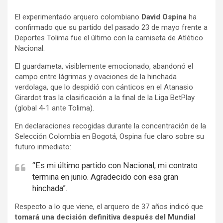
a
h
o
El experimentado arquero colombiano
David Ospina
ha
c
a
m
confirmado que su partido del pasado 23 de mayo frente a
e
t
p
Deportes Tolima fue el último con la camiseta de Atlético
b
s
a
Nacional.
o
A
r
El guardameta, visiblemente emocionado, abandonó el
o
p
t
campo entre lágrimas y ovaciones de la hinchada
k
p
i
verdolaga, que lo despidió con cánticos en el Atanasio
r
Girardot tras la clasificación a la final de la Liga BetPlay
(global 4-1 ante Tolima).
En declaraciones recogidas durante la concentración de la
Selección Colombia en Bogotá, Ospina fue claro sobre su
futuro inmediato:
“Es mi último partido con Nacional, mi contrato
termina en junio. Agradecido con esa gran
hinchada”.
Respecto a lo que viene, el arquero de 37 años indicó que
tomará una decisión definitiva después del Mundial