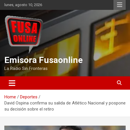
Skip
lunes, agosto 10, 2026
to
content
Emisora Fusaonline
La Radio Sin Fronteras
Home
Deportes
David Ospina confirma su salida de Atlético Nacional y pospone
su decisión sobre el retiro