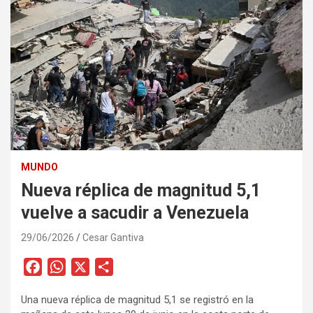
MUNDO
Nueva réplica de magnitud 5,1
vuelve a sacudir a Venezuela
29/06/2026
Cesar Gantiva
F
W
X
C
a
h
o
Una nueva réplica de magnitud 5,1 se registró en la
c
a
m