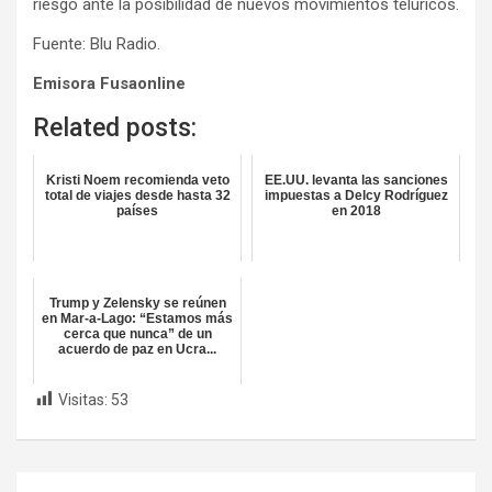
riesgo ante la posibilidad de nuevos movimientos telúricos.
Fuente: Blu Radio.
Emisora Fusaonline
Related posts:
Kristi Noem recomienda veto
EE.UU. levanta las sanciones
total de viajes desde hasta 32
impuestas a Delcy Rodríguez
países
en 2018
Trump y Zelensky se reúnen
en Mar-a-Lago: “Estamos más
cerca que nunca” de un
acuerdo de paz en Ucra...
Visitas:
53
Navegación