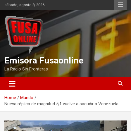
Skip
sábado, agosto 8, 2026
to
content
Emisora Fusaonline
La Radio Sin Fronteras
Home
Mundo
Nueva réplica de magnitud 5,1 vuelve a sacudir a Venezuela