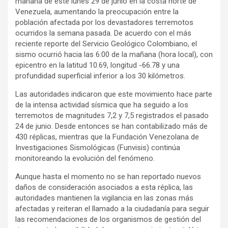
mañana de este lunes 29 de junio en la costa norte de
e
t
p
Venezuela, aumentando la preocupación entre la
b
s
a
población afectada por los devastadores terremotos
o
A
r
ocurridos la semana pasada. De acuerdo con el más
reciente reporte del Servicio Geológico Colombiano, el
o
p
t
sismo ocurrió hacia las 6:00 de la mañana (hora local), con
k
p
i
epicentro en la latitud 10.69, longitud -66.78 y una
r
profundidad superficial inferior a los 30 kilómetros.
Las autoridades indicaron que este movimiento hace parte
de la intensa actividad sísmica que ha seguido a los
terremotos de magnitudes 7,2 y 7,5 registrados el pasado
24 de junio. Desde entonces se han contabilizado más de
430 réplicas, mientras que la Fundación Venezolana de
Investigaciones Sismológicas (Funvisis) continúa
monitoreando la evolución del fenómeno.
Aunque hasta el momento no se han reportado nuevos
daños de consideración asociados a esta réplica, las
autoridades mantienen la vigilancia en las zonas más
afectadas y reiteran el llamado a la ciudadanía para seguir
las recomendaciones de los organismos de gestión del