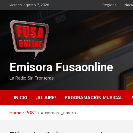
Skip
viernes, agosto 7, 2026
Regional
Naci
to
content
Emisora Fusaonline
La Radio Sin Fronteras
INICIO
¡AL AIRE!
PROGRAMACIÓN MUSICAL
Home
POST
# xiomara_castro