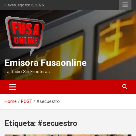
Skip
jueves, agosto 6, 2026
to
content
Emisora Fusaonline
La Radio Sin Fronteras
Home
POST
#secuestro
Etiqueta:
#secuestro