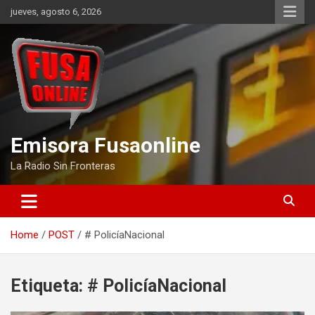
Skip
jueves, agosto 6, 2026
to
content
Emisora Fusaonline
La Radio Sin Fronteras
Home
POST
# PolicíaNacional
Etiqueta:
# PolicíaNacional