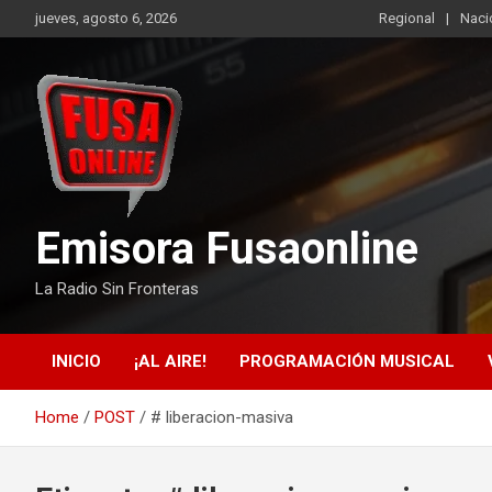
Skip
jueves, agosto 6, 2026
Regional
Naci
to
content
Emisora Fusaonline
La Radio Sin Fronteras
INICIO
¡AL AIRE!
PROGRAMACIÓN MUSICAL
Home
POST
# liberacion-masiva