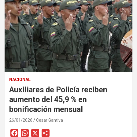
NACIONAL
Auxiliares de Policía reciben
aumento del 45,9 % en
bonificación mensual
26/01/2026
Cesar Gantiva
F
W
X
C