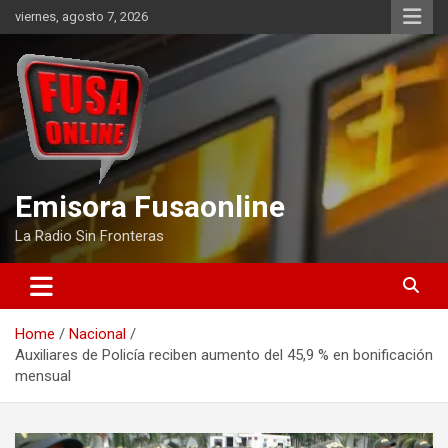
Skip
viernes, agosto 7, 2026
to
content
Emisora Fusaonline
La Radio Sin Fronteras
Home
Nacional
Auxiliares de Policía reciben aumento del 45,9 % en bonificación
mensual