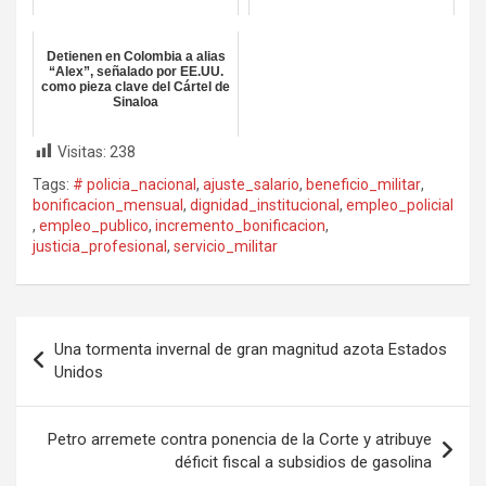
Detienen en Colombia a alias
“Alex”, señalado por EE.UU.
como pieza clave del Cártel de
Sinaloa
Visitas:
238
Tags:
# policia_nacional
,
ajuste_salario
,
beneficio_militar
,
bonificacion_mensual
,
dignidad_institucional
,
empleo_policial
,
empleo_publico
,
incremento_bonificacion
,
justicia_profesional
,
servicio_militar
Navegación
Una tormenta invernal de gran magnitud azota Estados
de
Unidos
entradas
Petro arremete contra ponencia de la Corte y atribuye
déficit fiscal a subsidios de gasolina