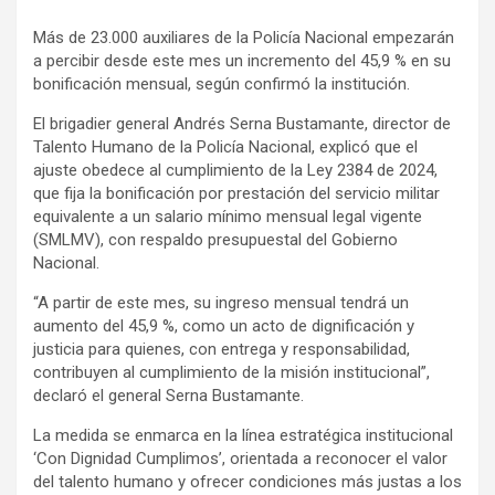
a
h
o
Más de 23.000 auxiliares de la Policía Nacional empezarán
c
a
m
a percibir desde este mes un incremento del 45,9 % en su
e
t
p
bonificación mensual, según confirmó la institución.
b
s
a
El brigadier general Andrés Serna Bustamante, director de
o
A
r
Talento Humano de la Policía Nacional, explicó que el
o
p
t
ajuste obedece al cumplimiento de la Ley 2384 de 2024,
k
p
i
que fija la bonificación por prestación del servicio militar
r
equivalente a un salario mínimo mensual legal vigente
(SMLMV), con respaldo presupuestal del Gobierno
Nacional.
“A partir de este mes, su ingreso mensual tendrá un
aumento del 45,9 %, como un acto de dignificación y
justicia para quienes, con entrega y responsabilidad,
contribuyen al cumplimiento de la misión institucional”,
declaró el general Serna Bustamante.
La medida se enmarca en la línea estratégica institucional
‘Con Dignidad Cumplimos’, orientada a reconocer el valor
del talento humano y ofrecer condiciones más justas a los