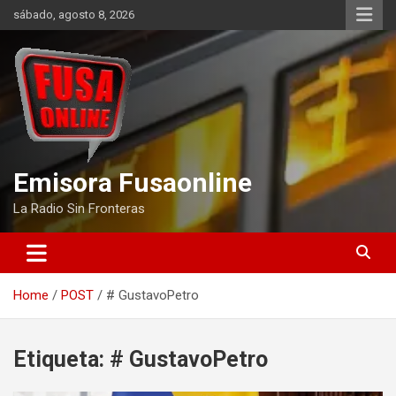
Skip
sábado, agosto 8, 2026
to
content
Emisora Fusaonline
La Radio Sin Fronteras
Home
POST
# GustavoPetro
Etiqueta:
# GustavoPetro