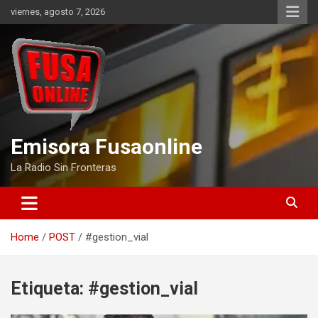
Skip
viernes, agosto 7, 2026
to
content
Emisora Fusaonline
La Radio Sin Fronteras
Home
POST
#gestion_vial
Etiqueta:
#gestion_vial