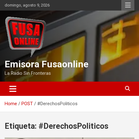
Skip
domingo, agosto 9, 2026
to
content
Emisora Fusaonline
La Radio Sin Fronteras
Home
POST
#DerechosPoliticos
Etiqueta:
#DerechosPoliticos